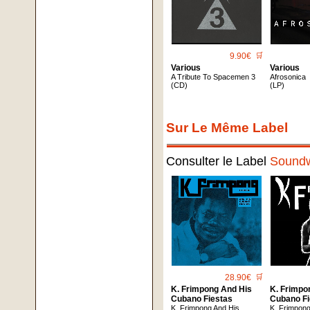
9.90€
🛒
Various
Various
A Tribute To Spacemen 3
Afrosonica
(CD)
(LP)
Sur Le Même Label
Consulter le Label
Sound
28.90€
🛒
K. Frimpong And His
K. Frimpo
Cubano Fiestas
Cubano Fi
K. Frimpong And His
K. Frimpon