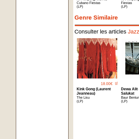
Cubano Fiestas
Fiestas
(LP)
(LP)
Genre Similaire
Consulter les articles
Jaz
18.00€
🛒
Kink Gong (Laurent
Dewa Alit
Jeanneau)
Salukat
The Lisu
Baur Bentu
(LP)
(LP)