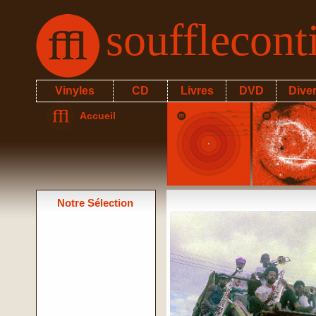
soufflecon
Vinyles
CD
Livres
DVD
Dive
Accueil
Notre Sélection