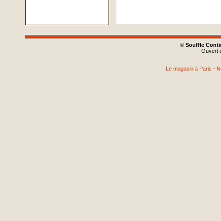
©
Souffle Cont
Ouvert d
Le magasin à Paris
-
N