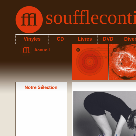
soufflecon
Vinyles
CD
Livres
DVD
Dive
Accueil
Notre Sélection