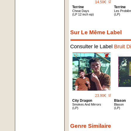
14.50€
🛒
Terrine
Terrine
Cheat Days
Les Problè
(LP 12 inch ep)
(LP)
Sur Le Même Label
Consulter le Label
Bruit D
23.90€
🛒
City Dragon
Blason
Smokes And Mirrors
Blason
(LP)
(LP)
Genre Similaire