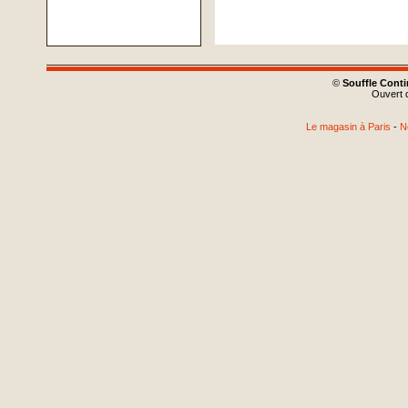
©
Souffle Cont
Ouvert d
Le magasin à Paris
-
N