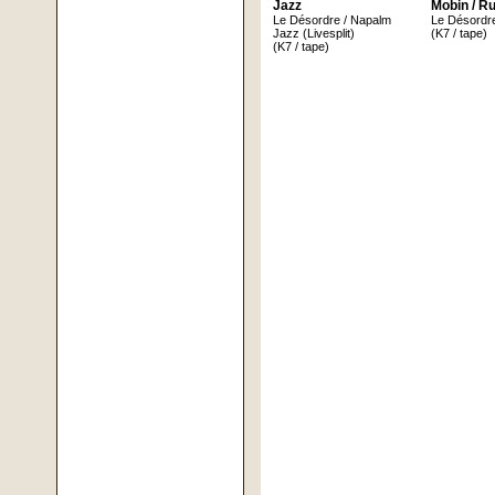
Jazz
Mobin / R
Le Désordre / Napalm
Le Désordr
Jazz (Livesplit)
(K7 / tape)
(K7 / tape)