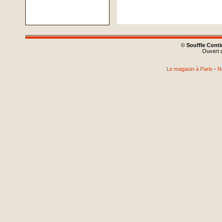
©
Souffle Cont
Ouvert d
Le magasin à Paris
-
N