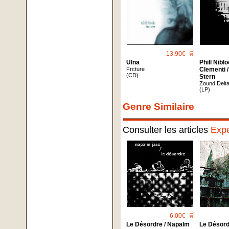
13.90€
🛒
Ulna
Phill Nibl
Frcture
Clementi 
(CD)
Stern
Zound Delt
(LP)
Genre Similaire
Consulter les articles
Expe
6.00€
🛒
Le Désordre / Napalm
Le Désord