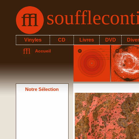
soufflecon
Vinyles
CD
Livres
DVD
Dive
Accueil
Notre Sélection