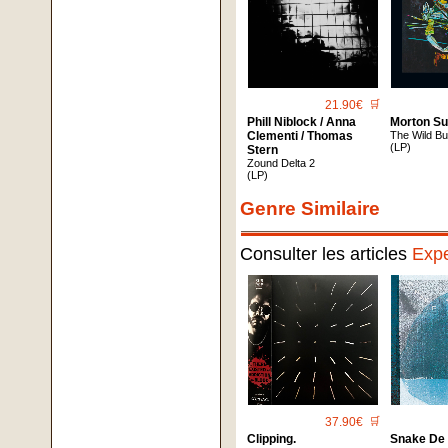
21.90€
🛒
Phill Niblock / Anna
Morton Su
Clementi / Thomas
The Wild Bul
(LP)
Stern
Zound Delta 2
(LP)
Genre Similaire
Consulter les articles
Expe
37.90€
🛒
Clipping.
Snake De