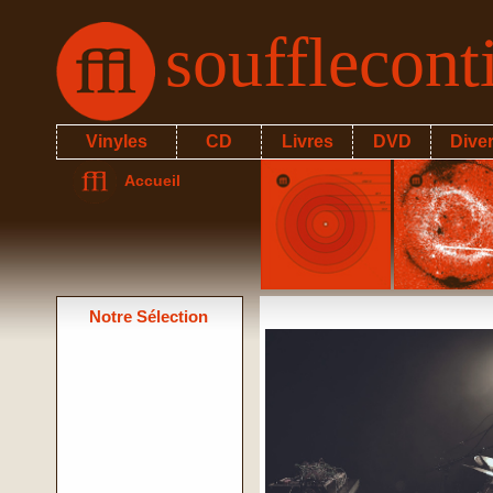
soufflecon
Vinyles
CD
Livres
DVD
Dive
Accueil
Notre Sélection