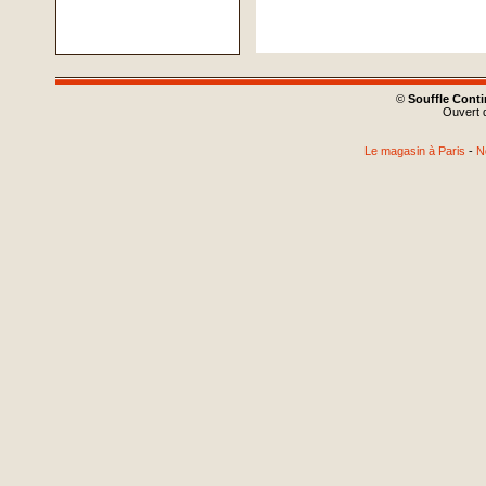
©
Souffle Cont
Ouvert d
Le magasin à Paris
-
N