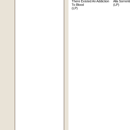
There Existed An Addiction
Alla Sorrent
To Blood
(LP)
(LP)