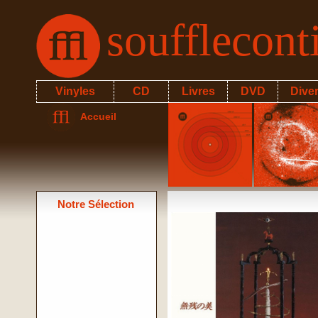
soufflecon
Vinyles
CD
Livres
DVD
Dive
Accueil
Notre Sélection