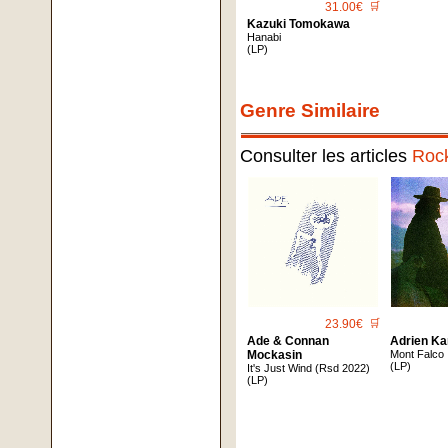
31.00€
🛒
Kazuki Tomokawa
Hanabi
(LP)
Genre Similaire
Consulter les articles
Roc
23.90€
🛒
Ade & Connan
Adrien Ka
Mockasin
Mont Falco
(LP)
It's Just Wind (Rsd 2022)
(LP)