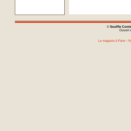
©
Souffle Cont
Ouvert d
Le magasin à Paris
-
N