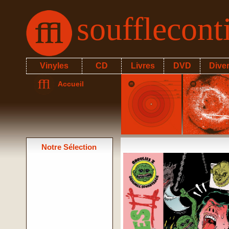
soufflecon
Vinyles
CD
Livres
DVD
Dive
Accueil
Notre Sélection