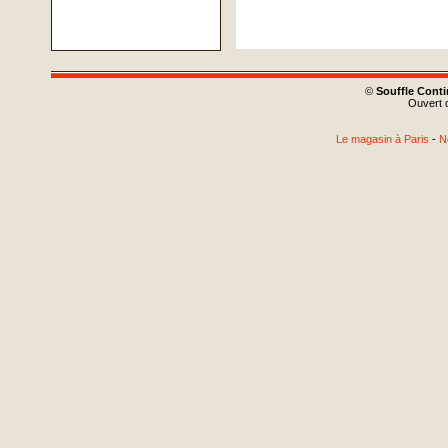
©
Souffle Cont
Ouvert d
Le magasin à Paris
-
N