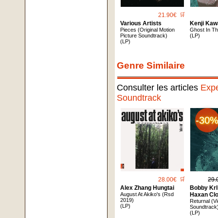
21.90€
🛒
Various Artists
Kenji Kaw
Pieces (Original Motion
Ghost In Th
Picture Soundtrack)
(LP)
(LP)
Genre Similaire
Consulter les articles
Expe
Soundtrack
-30
28.00€
🛒
29.
Alex Zhang Hungtai
Bobby Krl
August At Akiko's (Rsd
Haxan Cl
2019)
Returnal (
(LP)
Soundtrack)
(LP)