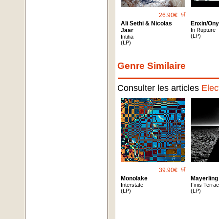
26.90€
🛒
Ali Sethi & Nicolas
Enxin/On
Jaar
In Rupture
(LP)
Intiha
(LP)
Genre Similaire
Consulter les articles
Elec
39.90€
🛒
Monolake
Mayerling
Interstate
Finis Terra
(LP)
(LP)