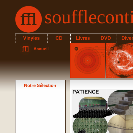
soufflecon
Vinyles
CD
Livres
DVD
Dive
Accueil
Notre Sélection