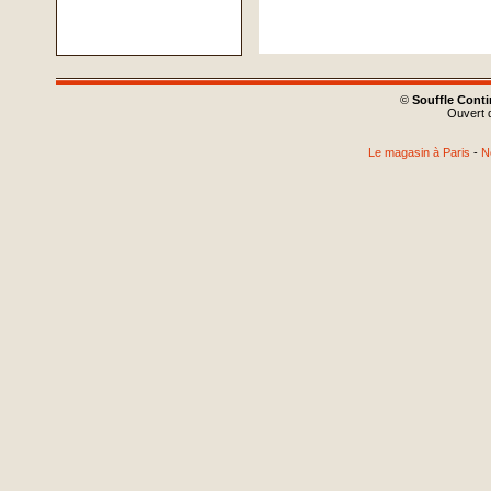
©
Souffle Cont
Ouvert d
Le magasin à Paris
-
N