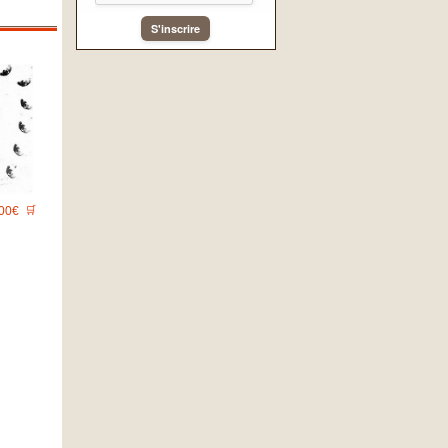
S'inscrire
00€
🛒