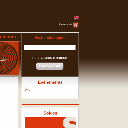
Panier vide
ements
Recherche rapide
3 caractères minimum
Rechercher
Evènements
[...]
Soldes