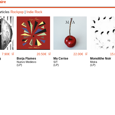
aire
articles
Rockpop
|
Indie Rock
7.90€
🛒
20.50€
🛒
22.00€
🛒
15.
g
Borja Flames
Ma Cerise
Monolithe Noir
Nuevo Medievo
S/T
Moira
(LP)
(LP)
(LP)