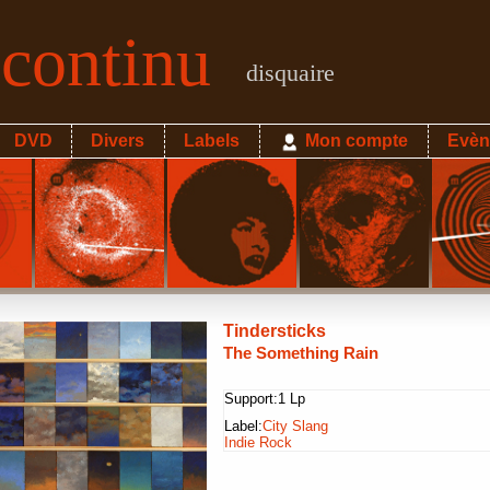
econtinu
disquaire
DVD
Divers
Labels
Mon compte
Evèn
Tindersticks
The Something Rain
Support:
1 Lp
Label:
City Slang
Indie Rock