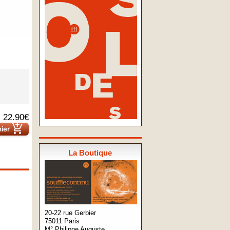
22.90€
add_shopping_cart
nier
La Boutique
20-22 rue Gerbier
75011 Paris
M° Philippe Auguste