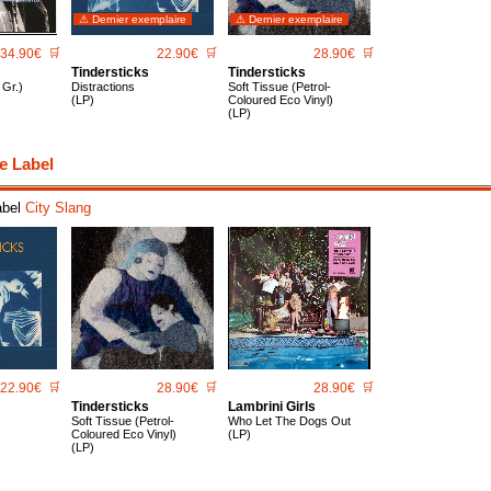
⚠ Dernier exemplaire
⚠ Dernier exemplaire
34.90€
🛒
22.90€
🛒
28.90€
🛒
Tindersticks
Tindersticks
Gr.)
Distractions
Soft Tissue (Petrol-
(LP)
Coloured Eco Vinyl)
(LP)
e Label
abel
City Slang
22.90€
🛒
28.90€
🛒
28.90€
🛒
Tindersticks
Lambrini Girls
Soft Tissue (Petrol-
Who Let The Dogs Out
Coloured Eco Vinyl)
(LP)
(LP)