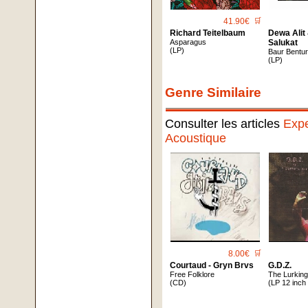
41.90€
🛒
Richard Teitelbaum
Dewa Alit
Asparagus
Salukat
(LP)
Baur Bentu
(LP)
Genre Similaire
Consulter les articles
Expe
Acoustique
8.00€
🛒
Courtaud - Gryn Brvs
G.d.z.
Free Folklore
The Lurkin
(CD)
(LP 12 inch