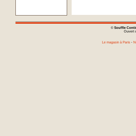
©
Souffle Cont
Ouvert d
Le magasin à Paris
-
N