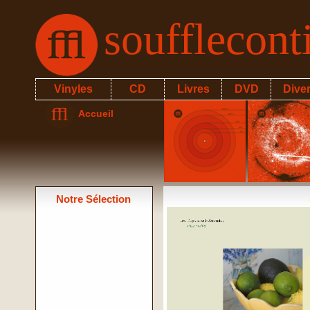
soufflecon
Vinyles
CD
Livres
DVD
Dive
Accueil
Notre Sélection