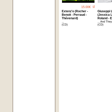
15.00€
🛒
Extenz'o (Rocher -
Giuseppi 
Benoit - Perraud -
(Jessica L
Thévenard)
Roland - 
...
... And The
(CD)
(CD)