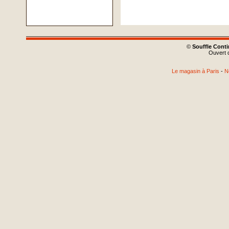
©
Souffle Cont
Ouvert d
Le magasin à Paris
-
N