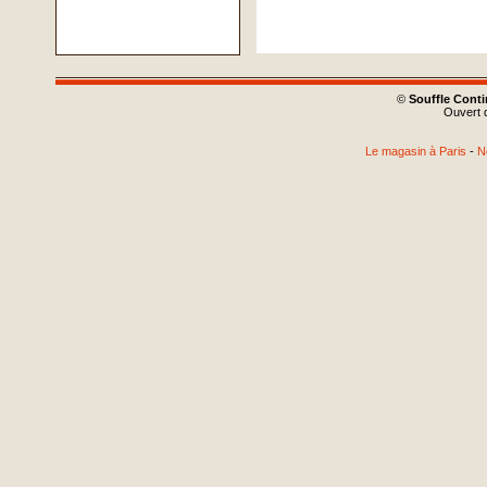
©
Souffle Cont
Ouvert d
Le magasin à Paris
-
N