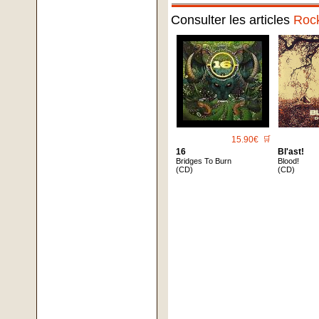
Consulter les articles
Roc
15.90€
🛒
16
Bl'ast!
Bridges To Burn
Blood!
(CD)
(CD)