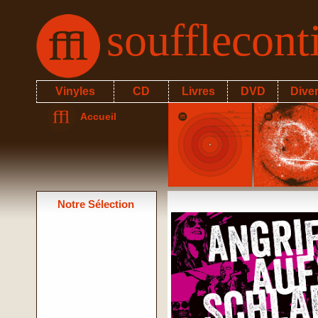
soufflecon
Vinyles
CD
Livres
DVD
Dive
Accueil
Notre Sélection