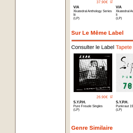
37.90€
🛒
V/A
V/A
Xkatedral Anthology Series
Xkatedral A
Iii
Ii
(LP)
(LP)
Sur Le Même Label
Consulter le Label
Tapete
26.90€
🛒
S.y.p.h.
S.y.p.h.
Pure Freude Singles
Punkraut 1
(LP)
(LP)
Genre Similaire