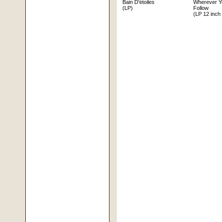
Bain D'étoiles
Wherever Yo
(LP)
Follow
(LP 12 inch