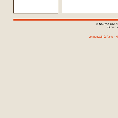
©
Souffle Cont
Ouvert d
Le magasin à Paris
-
N