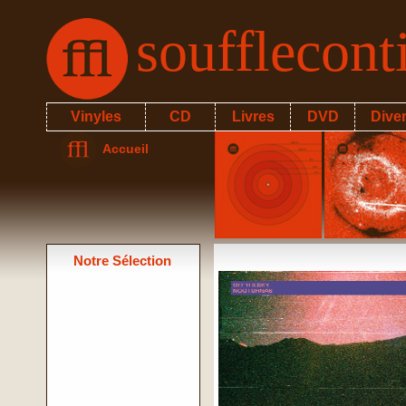
soufflecon
Vinyles
CD
Livres
DVD
Dive
Accueil
Notre Sélection