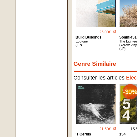
25.00€
🛒
Build Buildings
Sonmi451
Ecotone
The Eighte
(LP)
(Yellow Viny
(LP)
Genre Similaire
Consulter les articles
Elec
-30
21.50€
🛒
15.
'T Geruis
154