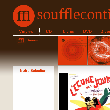
soufflecon
Vinyles
CD
Livres
DVD
Dive
Accueil
Notre Sélection