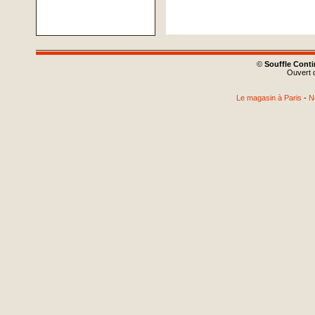
©
Souffle Cont
Ouvert d
Le magasin à Paris
-
N