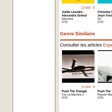
13.90€
🛒
Joëlle Léandre -
Christine
Alexandra Grimal
Jean-Yves
Désordre
S/T
(CD)
(CD)
Genre Similaire
Consulter les articles
Expe
13.90€
🛒
Push The Triangle
Push The 
Cos La Machina 1
Repush Ma
(CD)
(CD)