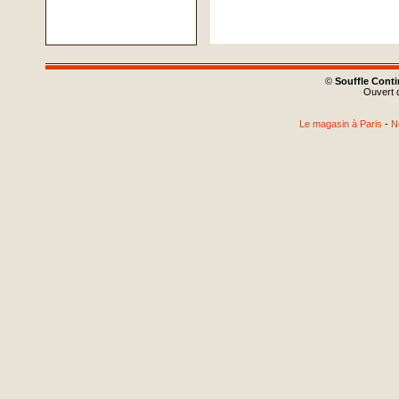
©
Souffle Cont
Ouvert d
Le magasin à Paris
-
N