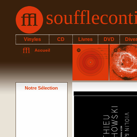
soufflecon
Vinyles
CD
Livres
DVD
Dive
Accueil
Notre Sélection