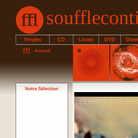
soufflecon
Vinyles
CD
Livres
DVD
Dive
Accueil
Notre Sélection