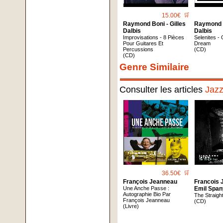
15.00€
🛒
Raymond Boni - Gilles
Raymond B
Dalbis
Dalbis
Improvisations - 8 Pièces
Selenites -
Pour Guitares Et
Dream
Percussions
(CD)
(CD)
Genre Similaire
Consulter les articles
Jaz
36.50€
🛒
François Jeanneau
Francois 
Une Anche Passe :
Emil Span
Autographie Bio Par
The Straigh
François Jeanneau
(CD)
(Livre)