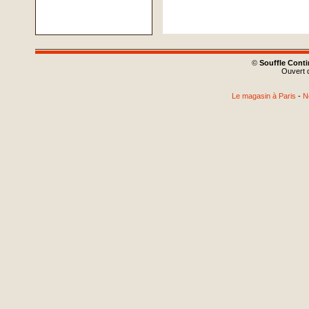
©
Souffle Cont
Ouvert d
Le magasin à Paris
-
N