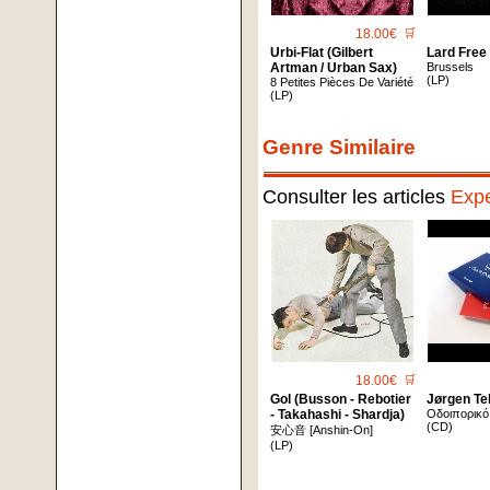
18.00€
🛒
Urbi-Flat (Gilbert
Lard Free
Artman / Urban Sax)
Brussels
(LP)
8 Petites Pièces De Variété
(LP)
Genre Similaire
Consulter les articles
Expe
18.00€
🛒
Gol (Busson - Rebotier
Jørgen Tel
- Takahashi - Shardja)
Οδοιπορικό
(CD)
安心音 [Anshin-On]
(LP)