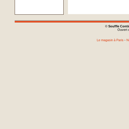
©
Souffle Cont
Ouvert d
Le magasin à Paris
-
N