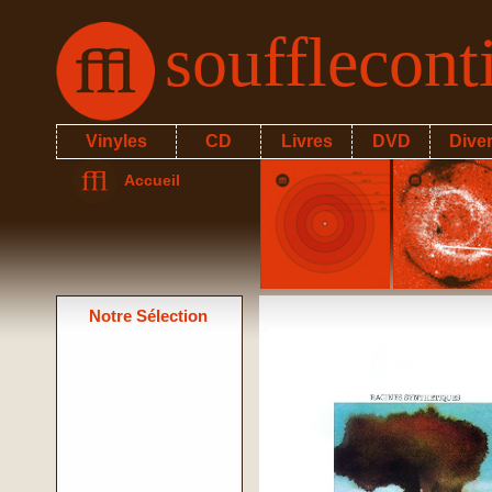
soufflecon
Vinyles
CD
Livres
DVD
Dive
Accueil
Notre Sélection