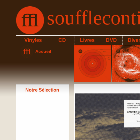
soufflecon
Vinyles
CD
Livres
DVD
Dive
Accueil
Notre Sélection