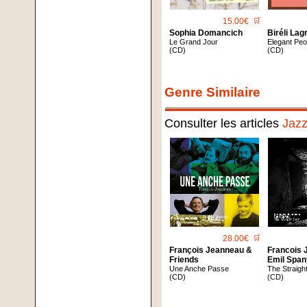
15.00€
🛒
Sophia Domancich
Biréli Lag
Le Grand Jour
Elegant Peo
(CD)
(CD)
Genre Similaire
Consulter les articles
Jaz
28.00€
🛒
François Jeanneau &
Francois 
Friends
Emil Span
Une Anche Passe
The Straigh
(CD)
(CD)