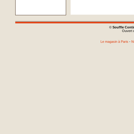
©
Souffle Cont
Ouvert d
Le magasin à Paris
-
N