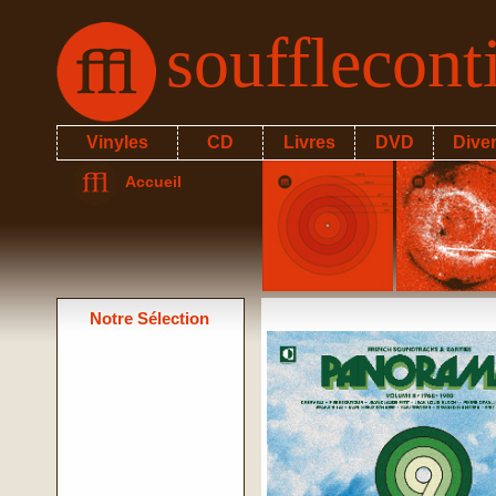
soufflecon
Vinyles
CD
Livres
DVD
Dive
Accueil
Notre Sélection