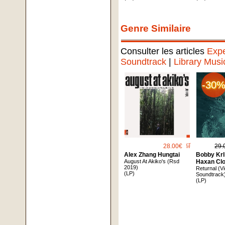
Genre Similaire
Consulter les articles
Expe
Soundtrack
|
Library Musi
-30
28.00€
🛒
29.
Alex Zhang Hungtai
Bobby Krl
August At Akiko's (Rsd
Haxan Cl
2019)
Returnal (
(LP)
Soundtrack)
(LP)