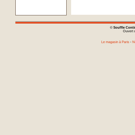
©
Souffle Cont
Ouvert d
Le magasin à Paris
-
N