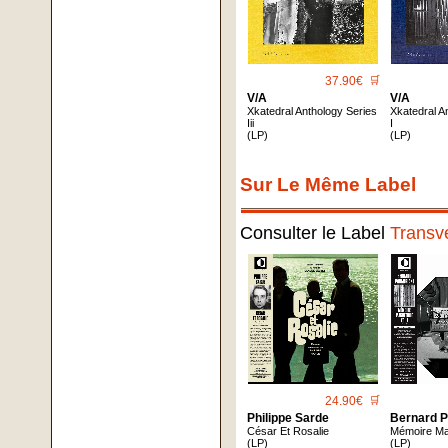
37.90€
🛒
V/A
V/A
Xkatedral Anthology Series
Xkatedral A
Iii
I
(LP)
(LP)
Sur Le Même Label
Consulter le Label
Transv
24.90€
🛒
Philippe Sarde
Bernard P
César Et Rosalie
Mémoire Mag
(LP)
(LP)