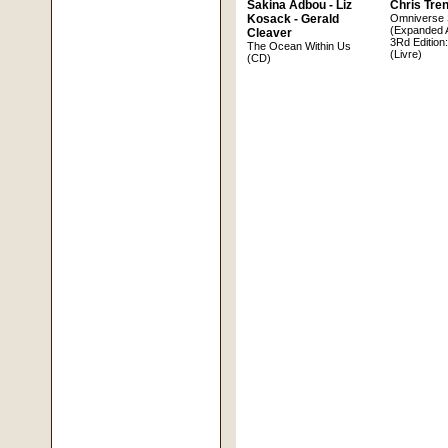
Sakina Adbou - Liz
Chris Tren
Kosack - Gerald
Omniverse
(Expanded 
Cleaver
3Rd Edition
The Ocean Within Us
(Livre)
(CD)