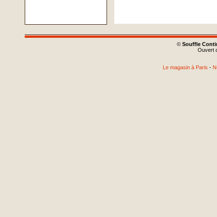
©
Souffle Cont
Ouvert d
Le magasin à Paris
-
N