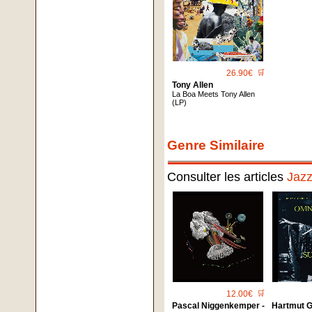
26.90€
🛒
Tony Allen
La Boa Meets Tony Allen
(LP)
Genre Similaire
Consulter les articles
Jaz
12.00€
🛒
Pascal Niggenkemper -
Hartmut G