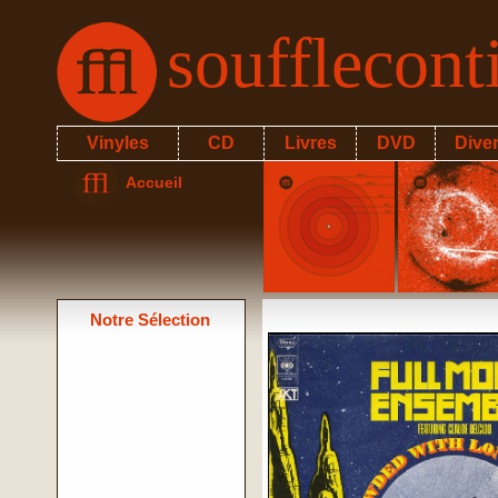
soufflecon
Vinyles
CD
Livres
DVD
Dive
Accueil
Notre Sélection