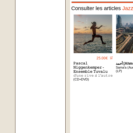
Consulter les articles
Jaz
25.00€
🛒
𝙿𝚊𝚜𝚌𝚊𝚕
أحمد [A
𝙽𝚒𝚐𝚐𝚎𝚗𝚔𝚎𝚖𝚙𝚎𝚛 -
Sama'a (Aud
(LP)
𝙴𝚗𝚜𝚎𝚖𝚋𝚕𝚎 𝚃𝚞𝚟𝚊𝚕𝚞
𝚍'𝚞𝚗𝚎 𝚛𝚒𝚟𝚎 𝚊̀ 𝚕'𝚊𝚞𝚝𝚛𝚎
(CD+DVD)