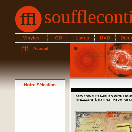
soufflecon
Vinyles
CD
Livres
DVD
Dive
Accueil
Notre Sélection