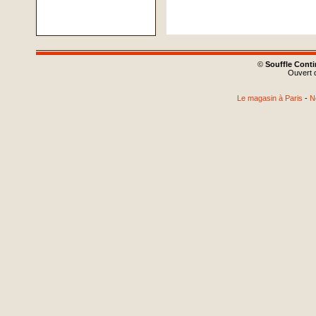
©
Souffle Cont
Ouvert d
Le magasin à Paris
-
N