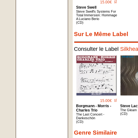
15.00€
🛒
Steve Swell
Steve Swell's Systems For
Total Immersion: Hommage
A Luciano Berio
(CD)
Sur Le Même Label
Consulter le Label
Silkhea
15.00€
🛒
Borgmann - Morris -
Steve Lac
Charles Trio
The Gleam
(CD)
The Last Concert -
Dankeschön
(CD)
Genre Similaire