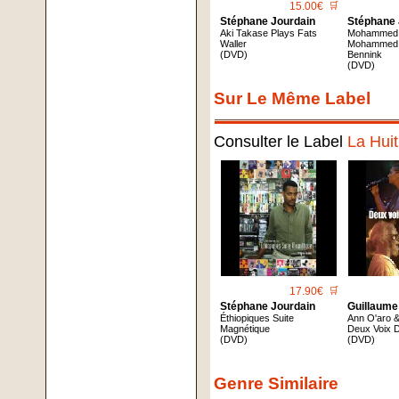
15.00€
🛒
Stéphane Jourdain
Stéphane 
Aki Takase Plays Fats
Mohammed
Waller
Mohammed 
(DVD)
Bennink
(DVD)
Sur Le Même Label
Consulter le Label
La Huit
17.90€
🛒
Stéphane Jourdain
Guillaume
Éthiopiques Suite
Ann O'aro 
Magnétique
Deux Voix 
(DVD)
(DVD)
Genre Similaire