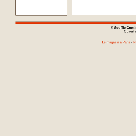
©
Souffle Cont
Ouvert d
Le magasin à Paris
-
N