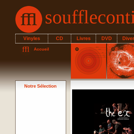
soufflecon
Vinyles
CD
Livres
DVD
Dive
Accueil
Notre Sélection