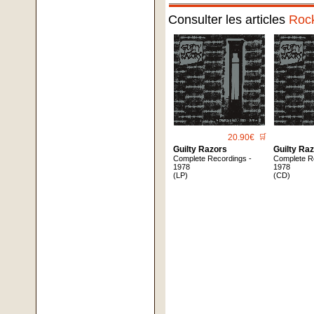
Consulter les articles
Roc
20.90€
🛒
Guilty Razors
Guilty Ra
Complete Recordings -
Complete R
1978
1978
(LP)
(CD)