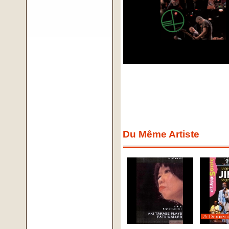
Du Même Artiste
⚠ Dernier 