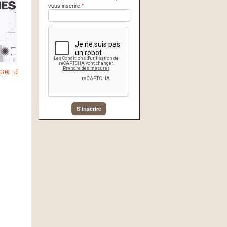
vous inscrire
*
00€
🛒
S'inscrire