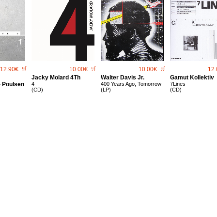
12.90€
🛒
10.00€
🛒
10.00€
🛒
12.
Jacky Molard 4Th
Walter Davis Jr.
Gamut Kollektiv
- Poulsen
4
400 Years Ago, Tomorrow
7Lines
(CD)
(LP)
(CD)