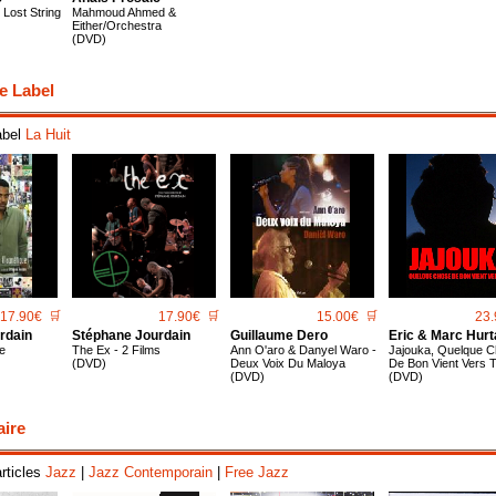
 Lost String
Mahmoud Ahmed &
Either/Orchestra
(DVD)
e Label
abel
La Huit
17.90€
🛒
17.90€
🛒
15.00€
🛒
23.
rdain
Stéphane Jourdain
Guillaume Dero
Eric & Marc Hur
e
The Ex - 2 Films
Ann O'aro & Danyel Waro -
Jajouka, Quelque 
(DVD)
Deux Voix Du Maloya
De Bon Vient Vers T
(DVD)
(DVD)
aire
articles
Jazz
|
Jazz Contemporain
|
Free Jazz