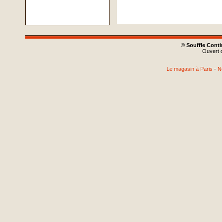
©
Souffle Cont
Ouvert d
Le magasin à Paris
-
N