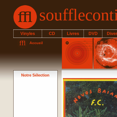
soufflecon
Vinyles
CD
Livres
DVD
Dive
Accueil
Notre Sélection