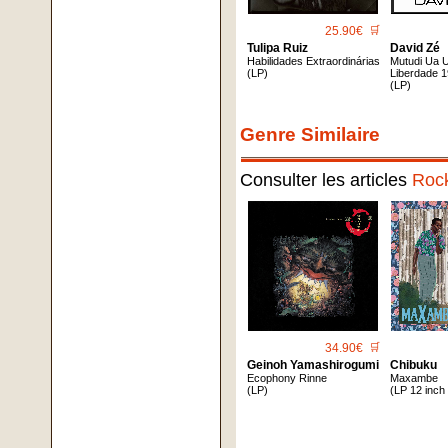
25.90€
🛒
Tulipa Ruiz
David Zé
Habilidades Extraordinárias
Mutudi Ua U
(LP)
Liberdade 
(LP)
Genre Similaire
Consulter les articles
Roc
34.90€
🛒
Geinoh Yamashirogumi
Chibuku
Ecophony Rinne
Maxambe
(LP)
(LP 12 inch