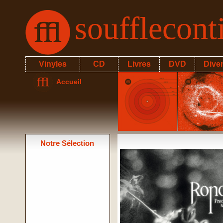
soufflecon
Vinyles
CD
Livres
DVD
Dive
Accueil
Notre Sélection