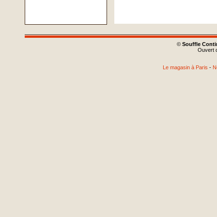
©
Souffle Cont
Ouvert d
Le magasin à Paris
-
N