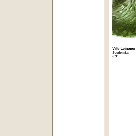
Ville Leinone
Suudelmitar
(CD)