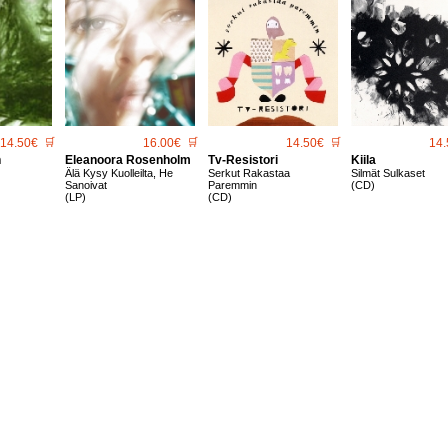
14.50€
🛒
16.00€
🛒
14.50€
🛒
14.
n
Eleanoora Rosenholm
Tv-Resistori
Kiila
Älä Kysy Kuolleilta, He
Serkut Rakastaa
Silmät Sulkaset
Sanoivat
Paremmin
(CD)
(LP)
(CD)