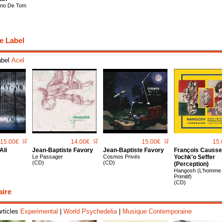
ano De Tom
e Label
abel
Acel
15.00€
🛒
14.00€
🛒
15.00€
🛒
15.
Ali
Jean-Baptiste Favory
Jean-Baptiste Favory
François Causse
Le Passager
Cosmos Privés
Yochk'o Seffer
(CD)
(CD)
(Perception)
Hangosh (L'homme
Primitif)
(CD)
aire
articles
Experimental
|
World Psychedelia
|
Musique Contemporaine