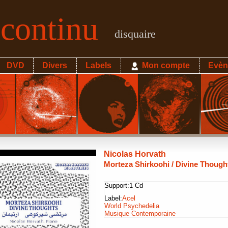
econtinu
disquaire
DVD
Divers
Labels
Mon compte
Evèn
Nicolas Horvath
Morteza Shirkoohi / Divine Though
Support:
1 Cd
Label:
Acel
World Psychedelia
Musique Contemporaine