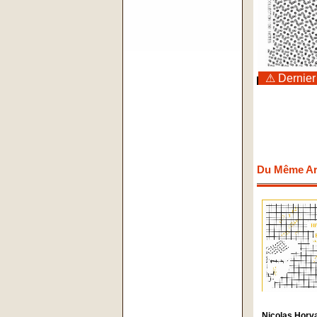
⚠ Dernier
Du Même Art
Nicolas Horv