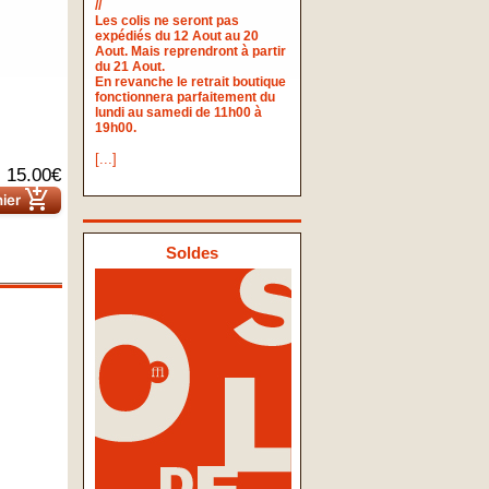
//
Les colis ne seront pas
expédiés du 12 Aout au 20
Aout. Mais reprendront à partir
du 21 Aout.
En revanche le retrait boutique
fonctionnera parfaitement du
lundi au samedi de 11h00 à
19h00.
[...]
15.00€
add_shopping_cart
nier
Soldes