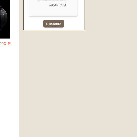
S'inscrire
90€
🛒