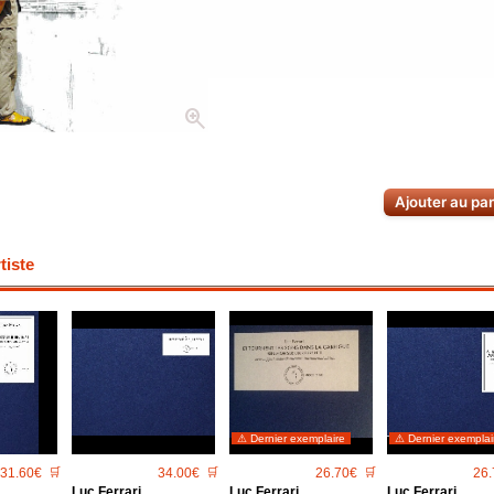
zoom_in
Ajouter au pa
iste
⚠ Dernier exemplaire
⚠ Dernier exemplai
31.60€
🛒
34.00€
🛒
26.70€
🛒
26.
Luc Ferrari
Luc Ferrari
Luc Ferrari