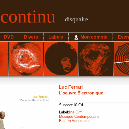
econtinu
disquaire
DVD
Divers
Labels
Mon compte
Evèn
Luc Ferrari
L'oeuvre Électronique
Support:
10 Cd
Label:
Ina Grm
Musique Contemporaine
Electro Acoustique