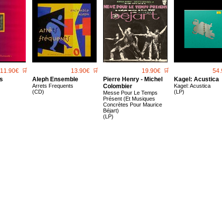
11.90€
🛒
13.90€
🛒
19.90€
🛒
54.
s
Aleph Ensemble
Pierre Henry - Michel
Kagel: Acustica
Arrets Frequents
Colombier
Kagel: Acustica
(CD)
(LP)
Messe Pour Le Temps
Présent (Et Musiques
Concrètes Pour Maurice
Béjart)
(LP)