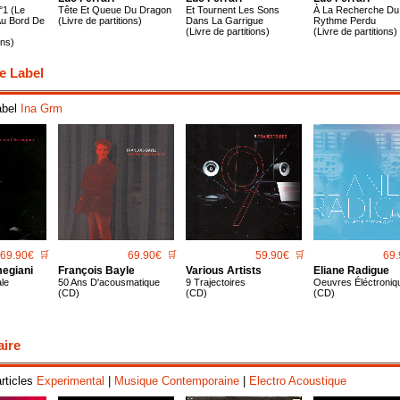
°1 (Le
Tête Et Queue Du Dragon
Et Tournent Les Sons
À La Recherche Du
Au Bord De
(Livre de partitions)
Dans La Garrigue
Rythme Perdu
(Livre de partitions)
(Livre de partitions)
ons)
e Label
abel
Ina Grm
69.90€
🛒
69.90€
🛒
59.90€
🛒
69.
egiani
François Bayle
Various Artists
Eliane Radigue
le
50 Ans D'acousmatique
9 Trajectoires
Oeuvres Éléctroniq
(CD)
(CD)
(CD)
aire
articles
Experimental
|
Musique Contemporaine
|
Electro Acoustique