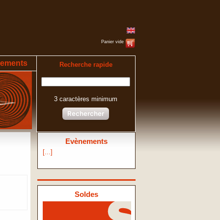
Panier vide
ements
Recherche rapide
3 caractères minimum
Rechercher
Evènements
[...]
Soldes