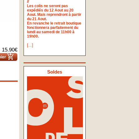
//
Les colis ne seront pas
expédiés du 12 Aout au 20
Aout. Mais reprendront à partir
du 21 Aout.
En revanche le retrait boutique
fonctionnera parfaitement du
lundi au samedi de 11h00 à
19h00.
[...]
15.90€
add_shopping_cart
nier
Soldes