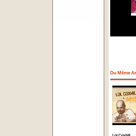
Du Même Art
Lol Coxhill