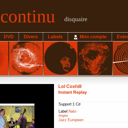
econtinu
disquaire
DVD
Divers
Labels
Mon compte
Evèn
Lol Coxhill
Instant Replay
Support:
1 Cd
Label:
Nato
Impro
Jazz Europeen