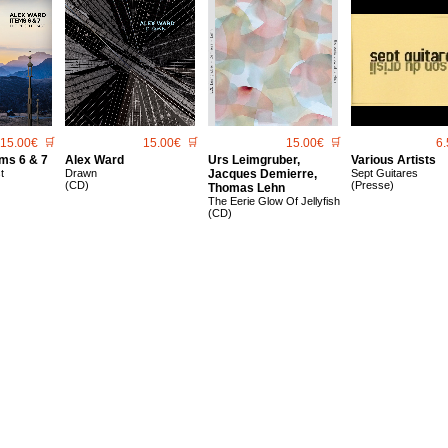
15.00€
🛒
15.00€
🛒
15.00€
🛒
6.
ms 6 & 7
Alex Ward
Urs Leimgruber,
Various Artists
t
Drawn
Jacques Demierre,
Sept Guitares
(CD)
(Presse)
Thomas Lehn
The Eerie Glow Of Jellyfish
(CD)