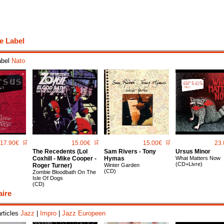
e Label
abel
Nato
17.90€
🛒
15.00€
🛒
15.00€
🛒
23.
The Recedents (Lol
Sam Rivers - Tony
Ursus Minor
Coxhill - Mike Cooper -
Hymas
What Matters Now
(CD+Livre)
Roger Turner)
Winter Garden
(CD)
Zombie Bloodbath On The
Isle Of Dogs
(CD)
aire
articles
Jazz
|
Impro
|
Jazz Europeen