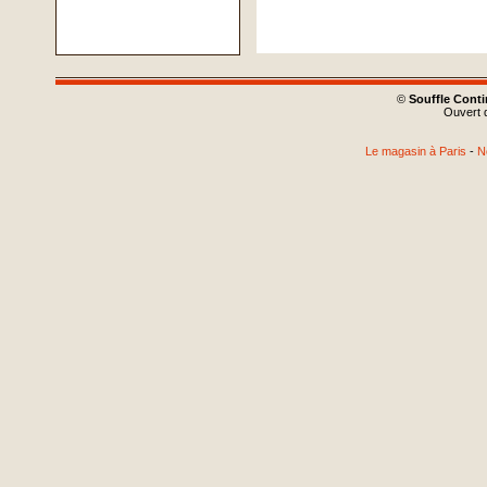
©
Souffle Cont
Ouvert d
Le magasin à Paris
-
N