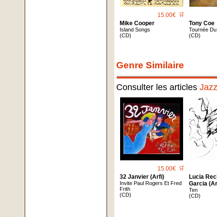
15.00€
🛒
Mike Cooper
Tony Coe
Island Songs
Tournée Du
(CD)
(CD)
Genre Similaire
Consulter les articles
Jaz
15.00€
🛒
32 Janvier (Arfi)
Lucia Reci
Invite Paul Rogers Et Fred
Garcia (Ar
Frith
Ten
(CD)
(CD)