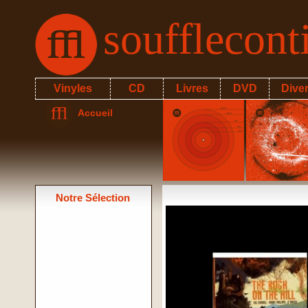
soufflecon
Vinyles
CD
Livres
DVD
Dive
Accueil
Notre Sélection