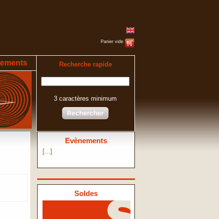
Panier vide
ements
Recherche rapide
3 caractères minimum
Rechercher
Evènements
[...]
Soldes