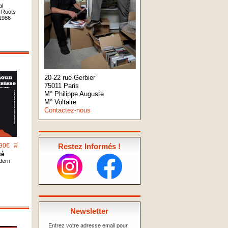
al
 Roots
1986-
20-22 rue Gerbier
75011 Paris
M° Philippe Auguste
M° Voltaire
Contactez-nous
90€
🛒
Restez Informés !
sè
dern
Newsletter
Entrez votre adresse email pour