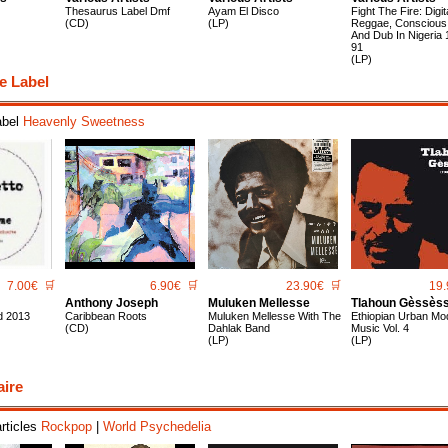
Thesaurus Label Dmf
Ayam El Disco
Fight The Fire: Digit
(CD)
(LP)
Reggae, Conscious
And Dub In Nigeria 
91
(LP)
e Label
abel
Heavenly Sweetness
7.00€
🛒
6.90€
🛒
23.90€
🛒
19.
Anthony Joseph
Muluken Mellesse
Tlahoun Gèssès
 2013
Caribbean Roots
Muluken Mellesse With The
Ethiopian Urban Mo
(CD)
Dahlak Band
Music Vol. 4
(LP)
(LP)
aire
articles
Rockpop
|
World Psychedelia