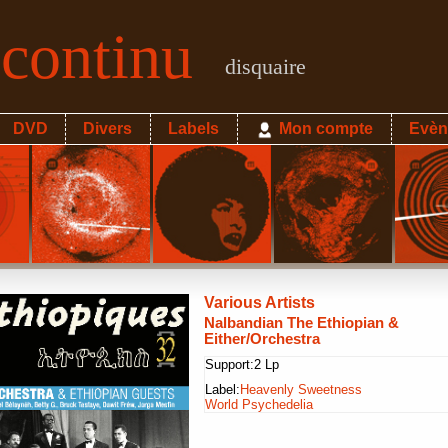
econtinu
disquaire
DVD
Divers
Labels
Mon compte
Evèn
Various Artists
Nalbandian The Ethiopian &
Either/Orchestra
Support:
2 Lp
Label:
Heavenly Sweetness
World Psychedelia