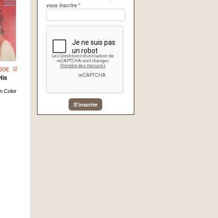
vous inscrire
*
90€
🛒
His
n Color
S'inscrire