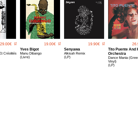
29.00€
🛒
19.00€
🛒
19.90€
🛒
26.
Yves Bigot
Senyawa
Tito Puente And 
t Créolités
Manu Dibango
Alkisah Remix
Orchestra
(Livre)
(LP)
Dance Mania (Gree
Vinyl)
(LP)