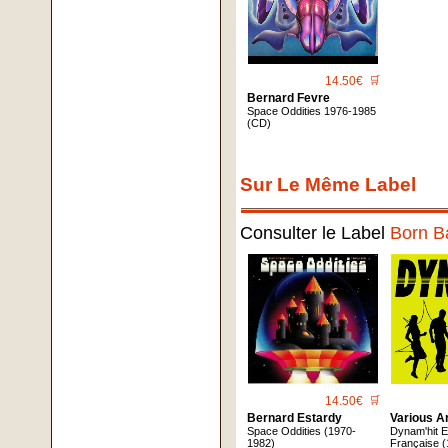
14.50€
🛒
Bernard Fevre
Space Oddities 1976-1985
(CD)
Sur Le Même Label
Consulter le Label
Born B
14.50€
🛒
Bernard Estardy
Various Ar
Space Oddities (1970-
Dynam'hit 
1982)
Française 