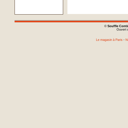
©
Souffle Cont
Ouvert d
Le magasin à Paris
-
N