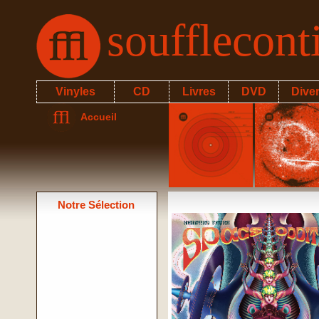
soufflecon
Vinyles
CD
Livres
DVD
Dive
Accueil
Notre Sélection