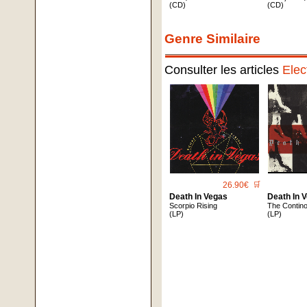
(CD)
(CD)
Genre Similaire
Consulter les articles
Elec
26.90€
🛒
Death In Vegas
Death In 
Scorpio Rising
The Contin
(LP)
(LP)