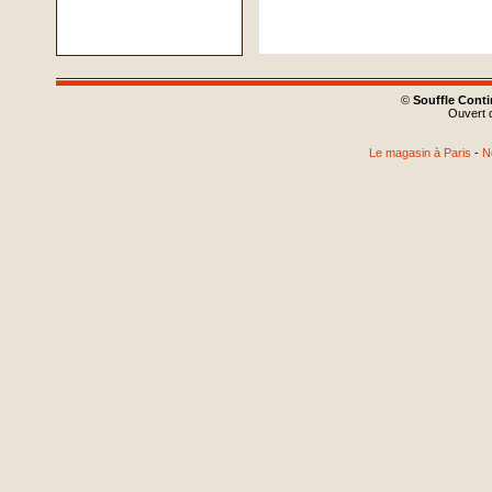
©
Souffle Cont
Ouvert d
Le magasin à Paris
-
N