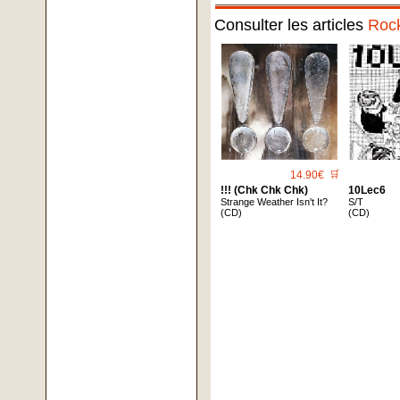
Consulter les articles
Roc
14.90€
🛒
!!! (Chk Chk Chk)
10Lec6
Strange Weather Isn't It?
S/T
(CD)
(CD)