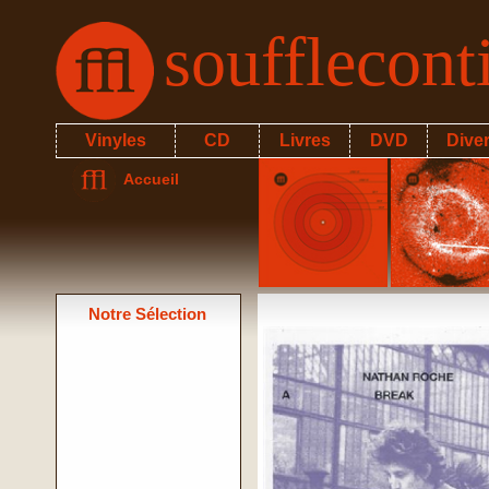
soufflecon
Vinyles
CD
Livres
DVD
Dive
Accueil
Notre Sélection