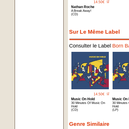
14.50€
🛒
Nathan Roche
A Break Away!
(CD)
Sur Le Même Label
Consulter le Label
Born B
14.50€
🛒
Music On Hold
Music On 
30 Minutes Of Music On
30 Minutes
Hold
Hold
(CD)
(LP)
Genre Similaire