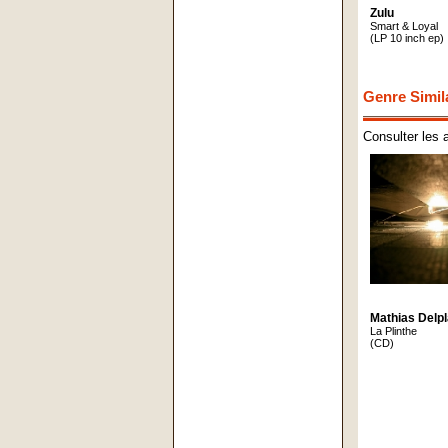
Zulu
Smart & Loyal
(LP 10 inch ep)
Genre Simil
Consulter les 
Mathias Delp
La Plinthe
(CD)