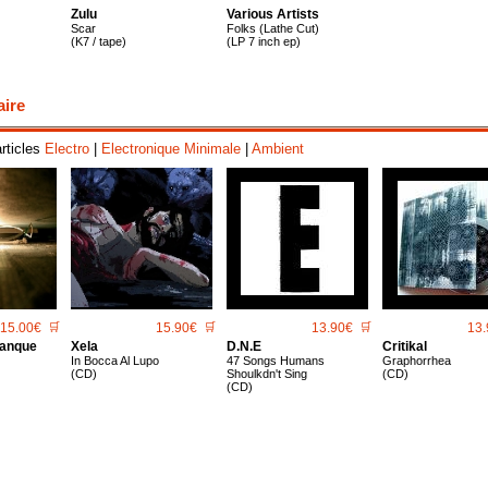
Zulu
Various Artists
Scar
Folks (Lathe Cut)
(K7 / tape)
(LP 7 inch ep)
aire
articles
Electro
|
Electronique Minimale
|
Ambient
15.00€
🛒
15.90€
🛒
13.90€
🛒
13.
lanque
Xela
D.n.e
Critikal
In Bocca Al Lupo
47 Songs Humans
Graphorrhea
(CD)
Shoulkdn't Sing
(CD)
(CD)