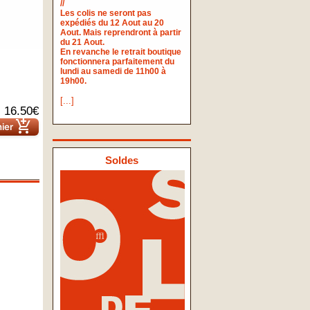
//
Les colis ne seront pas
expédiés du 12 Aout au 20
Aout. Mais reprendront à partir
du 21 Aout.
En revanche le retrait boutique
fonctionnera parfaitement du
lundi au samedi de 11h00 à
19h00.
[...]
16.50€
add_shopping_cart
nier
Soldes