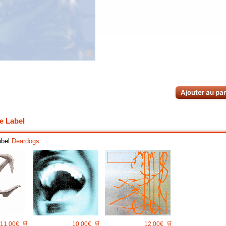
zoom_in
Ajouter au pa
e Label
abel
Deardogs
11.00€
🛒
10.00€
🛒
12.00€
🛒