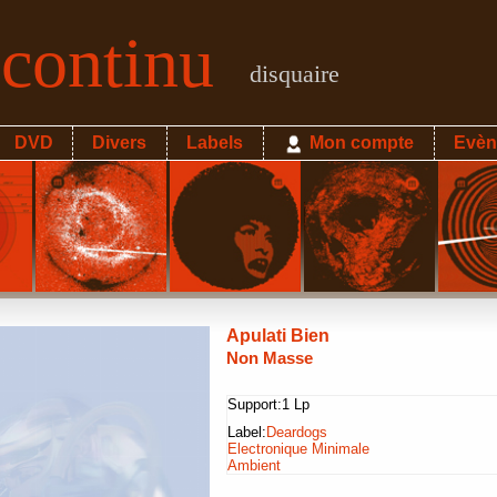
econtinu
disquaire
DVD
Divers
Labels
Mon compte
Evèn
Apulati Bien
Non Masse
Support:
1 Lp
Label:
Deardogs
Electronique Minimale
Ambient