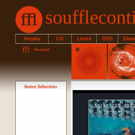
soufflecon
Vinyles
CD
Livres
DVD
Dive
Accueil
Notre Sélection