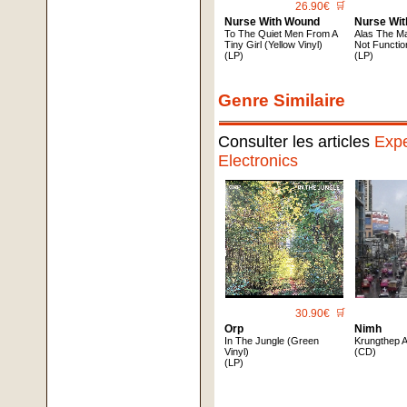
26.90€
🛒
Nurse With Wound
Nurse Wi
To The Quiet Men From A
Alas The M
Tiny Girl (Yellow Vinyl)
Not Functio
(LP)
(LP)
Genre Similaire
Consulter les articles
Expe
Electronics
30.90€
🛒
Orp
Nimh
In The Jungle (Green
Krungthep 
Vinyl)
(CD)
(LP)