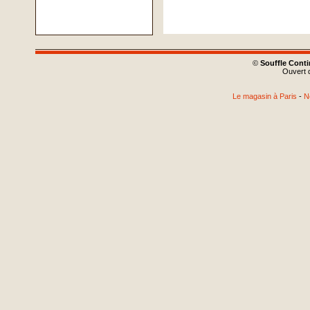
©
Souffle Cont
Ouvert d
Le magasin à Paris
-
N