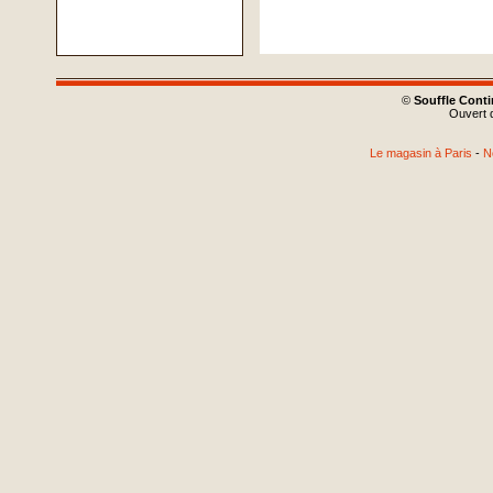
©
Souffle Cont
Ouvert d
Le magasin à Paris
-
N