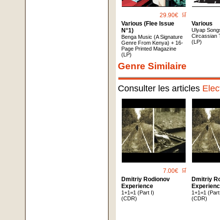
29.90€
🛒
Various (Flee Issue
Various
N°1)
Ulyap Song
Circassian 
Benga Music (A Signature
(LP)
Genre From Kenya) + 16-
Page Printed Magazine
(LP)
Genre Similaire
Consulter les articles
Elec
7.00€
🛒
Dmitriy Rodionov
Dmitriy R
Experience
Experien
1+1=1 (Part I)
1+1=1 (Part 
(CDR)
(CDR)