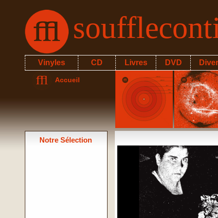
soufflecon
Vinyles
CD
Livres
DVD
Dive
Accueil
Notre Sélection