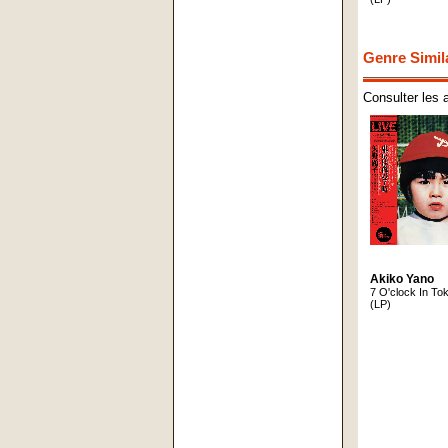
Genre Simil
Consulter les 
Akiko Yano
7 O'clock In To
(LP)