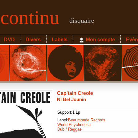
econtinu
disquaire
DVD
Divers
Labels
Mon compte
Evèn
Cap'tain Creole
Ni Bel Jounin
Support:
1 Lp
Label:
Beaumonde Records
World Psychedelia
Dub / Reggae