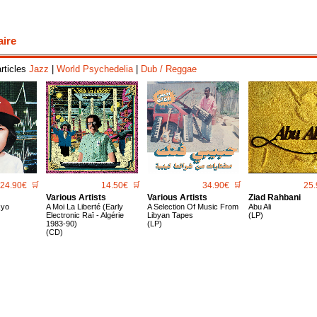
aire
articles
Jazz
|
World Psychedelia
|
Dub / Reggae
24.90€
🛒
14.50€
🛒
34.90€
🛒
25.
Various Artists
Various Artists
Ziad Rahbani
kyo
A Moi La Liberté (Early
A Selection Of Music From
Abu Ali
Electronic Raï - Algérie
Libyan Tapes
(LP)
1983-90)
(LP)
(CD)