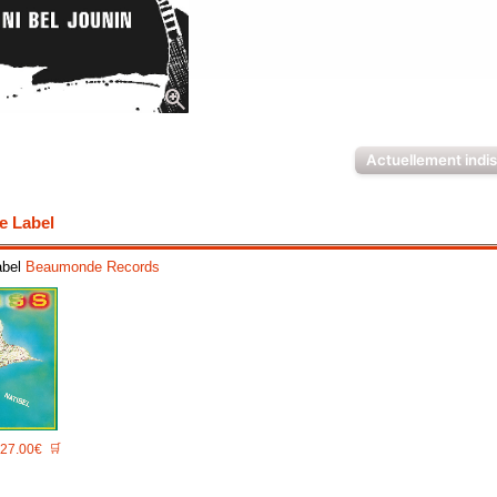
zoom_in
Actuellement indi
e Label
abel
Beaumonde Records
27.00€
🛒