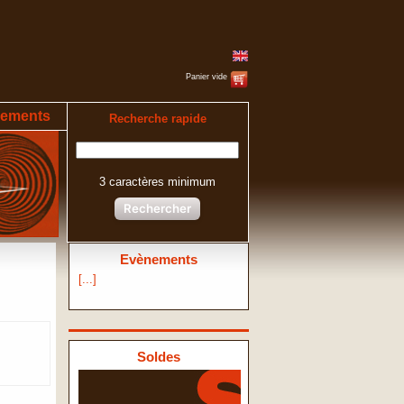
Panier vide
ements
Recherche rapide
3 caractères minimum
Rechercher
Evènements
[...]
Soldes