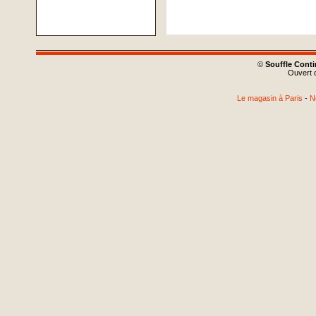
©
Souffle Cont
Ouvert d
Le magasin à Paris
-
N