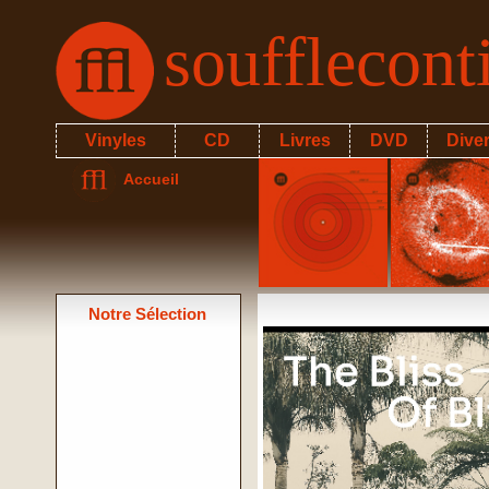
soufflecon
Vinyles
CD
Livres
DVD
Dive
Accueil
Notre Sélection