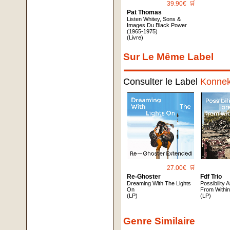
39.90€
🛒
Pat Thomas
Listen Whitey, Sons &
Images Du Black Power
(1965-1975)
(Livre)
Sur Le Même Label
Consulter le Label
Konnek
27.00€
🛒
Re-Ghoster
Fdf Trio
Dreaming With The Lights
Possibility 
On
From Withi
(LP)
(LP)
Genre Similaire