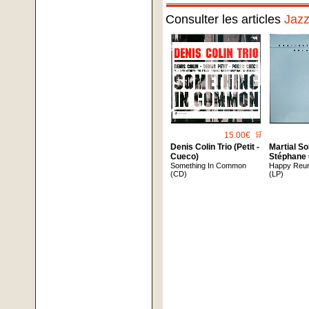
Consulter les articles
Jaz
15.00€
🛒
Denis Colin Trio (Petit -
Martial So
Cueco)
Stéphane 
Something In Common
Happy Reu
(CD)
(LP)