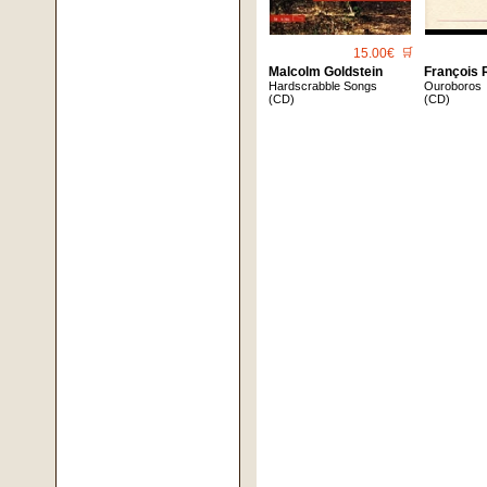
15.00€
🛒
Malcolm Goldstein
François
Hardscrabble Songs
Ouroboros
(CD)
(CD)