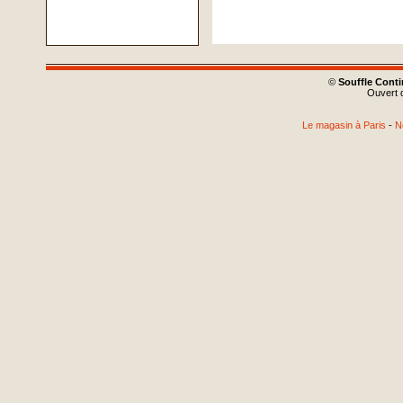
©
Souffle Cont
Ouvert d
Le magasin à Paris
-
N