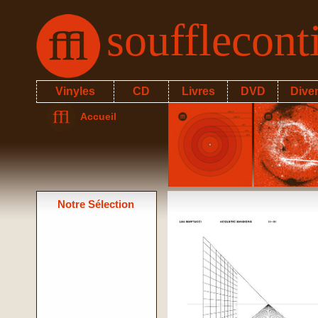
soufflecon
Vinyles
CD
Livres
DVD
Dive
Accueil
Notre Sélection