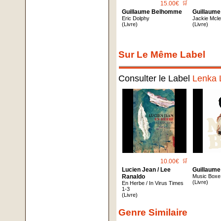
15.00€
🛒
Guillaume Belhomme
Guillaum
Eric Dolphy
Jackie Mcl
(Livre)
(Livre)
Sur Le Même Label
Consulter le Label
Lenka 
10.00€
🛒
Lucien Jean / Lee
Guillaum
Ranaldo
Music Boxe
(Livre)
En Herbe / In Virus Times
1-3
(Livre)
Genre Similaire