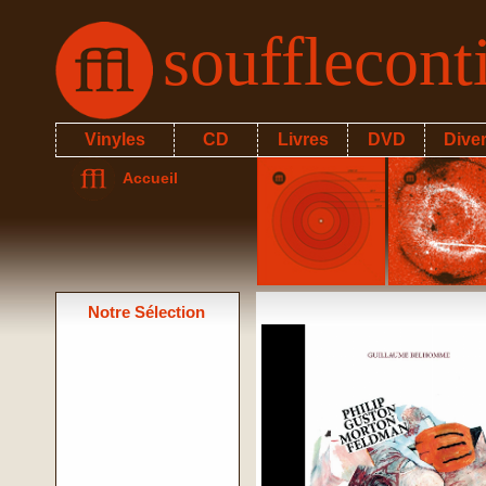
soufflecon
Vinyles
CD
Livres
DVD
Dive
Accueil
Notre Sélection