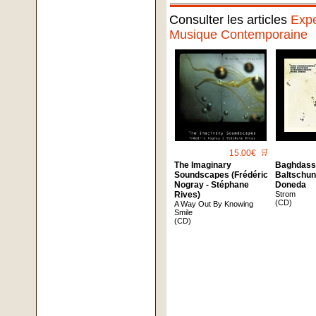
Consulter les articles
Expe
Musique Contemporaine
15.00€
🛒
The Imaginary
Baghdassa
Soundscapes (Frédéric
Baltschun 
Nogray - Stéphane
Doneda
Rives)
Strom
(CD)
A Way Out By Knowing
Smile
(CD)