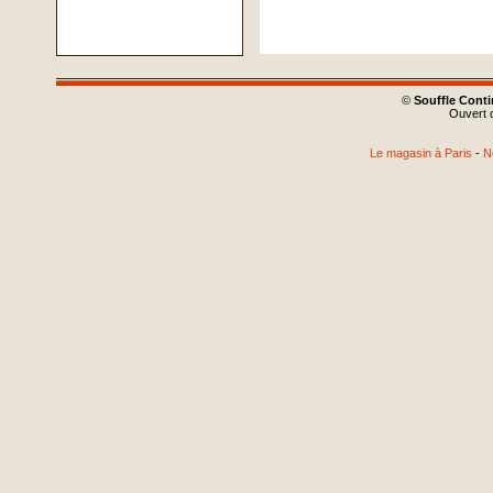
©
Souffle Cont
Ouvert d
Le magasin à Paris
-
N