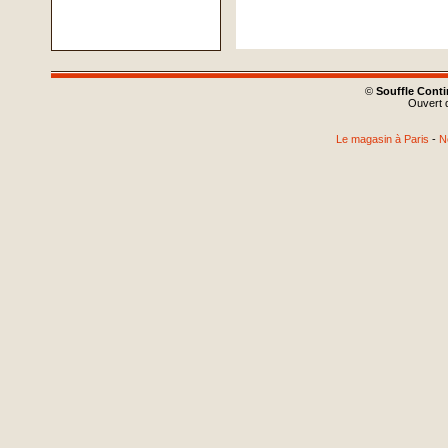
©
Souffle Cont
Ouvert d
Le magasin à Paris
-
N