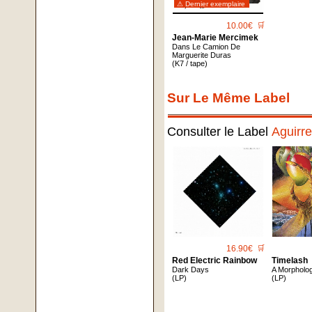
⚠ Dernier exemplaire
10.00€
🛒
Jean-Marie Mercimek
Dans Le Camion De
Marguerite Duras
(K7 / tape)
Sur Le Même Label
Consulter le Label
Aguirr
16.90€
🛒
Red Electric Rainbow
Timelash
Dark Days
A Morpholo
(LP)
(LP)