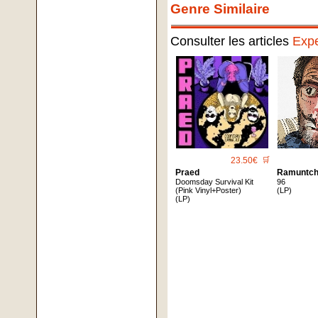
Genre Similaire
Consulter les articles
Expe
23.50€
🛒
Praed
Ramuntch
Doomsday Survival Kit
96
(Pink Vinyl+Poster)
(LP)
(LP)