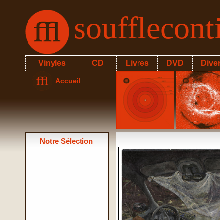
soufflecon
Vinyles
CD
Livres
DVD
Dive
Accueil
Notre Sélection