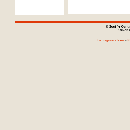
©
Souffle Cont
Ouvert d
Le magasin à Paris
-
N