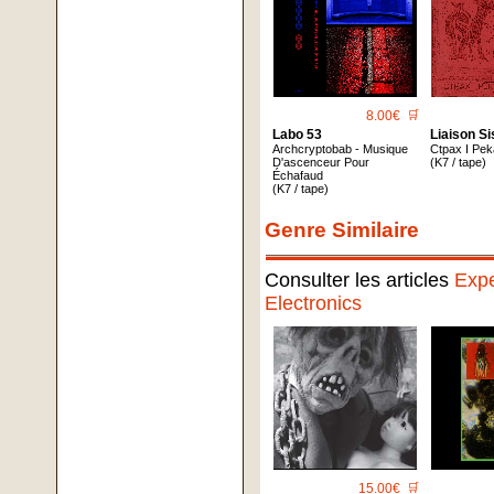
8.00€
🛒
Labo 53
Liaison S
Archcryptobab - Musique
Ctpax I Pe
D'ascenceur Pour
(K7 / tape)
Échafaud
(K7 / tape)
Genre Similaire
Consulter les articles
Expe
Electronics
15.00€
🛒