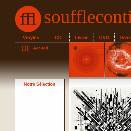
soufflecon
Vinyles
CD
Livres
DVD
Dive
Accueil
Notre Sélection