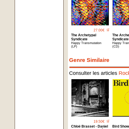
27.00€
🛒
The Archetypal
The Arche
Syndicate
Syndicate
Happy Transmutation
Happy Tran
(LP)
(CD)
Genre Similaire
Consulter les articles
Roc
19.50€
🛒
Chloë Brasset - Daniel
Bird Sho