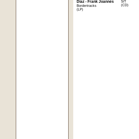
Diaz - Frank Joannès
S/T
(CD)
Bordertracks
(LP)