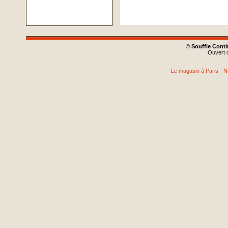
©
Souffle Cont
Ouvert d
Le magasin à Paris
-
N