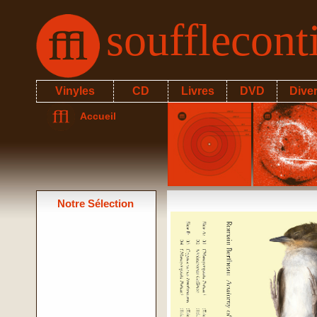
soufflecon
Vinyles
CD
Livres
DVD
Dive
Accueil
Notre Sélection