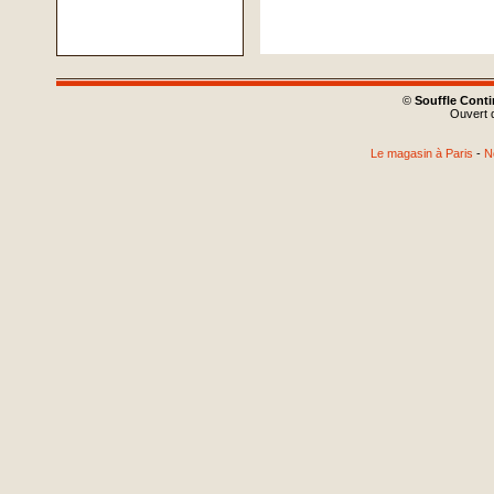
©
Souffle Cont
Ouvert d
Le magasin à Paris
-
N