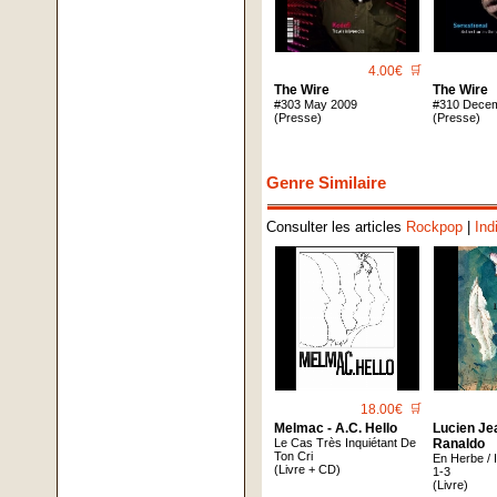
4.00€
🛒
The Wire
The Wire
#303 May 2009
#310 Dece
(Presse)
(Presse)
Genre Similaire
Consulter les articles
Rockpop
|
Ind
18.00€
🛒
Melmac - A.c. Hello
Lucien Je
Le Cas Très Inquiétant De
Ranaldo
Ton Cri
En Herbe / 
(Livre + CD)
1-3
(Livre)