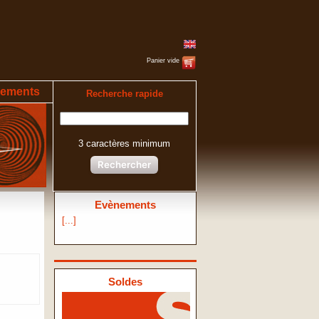
Panier vide
ements
Recherche rapide
3 caractères minimum
Rechercher
Evènements
[...]
Soldes