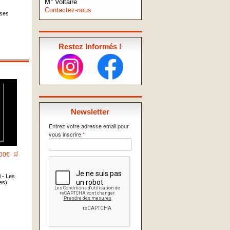
M° Voltaire
Contactez-nous
rses
Restez Informés !
Newsletter
Entrez votre adresse email pour
vous inscrire
*
00€
🛒
 - Les
es)