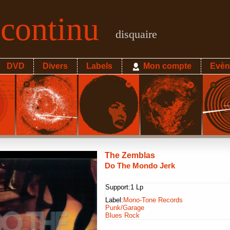
econtinu
disquaire
DVD
Divers
Labels
Mon compte
Evèn
The Zemblas
Do The Mondo Jerk
Support:
1 Lp
Label:
Mono-Tone Records
Punk/Garage
Blues Rock