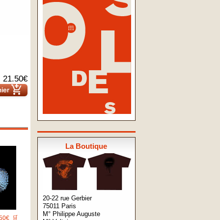
21.50€
add_shopping_cart
nier
La Boutique
20-22 rue Gerbier
75011 Paris
M° Philippe Auguste
50€
🛒