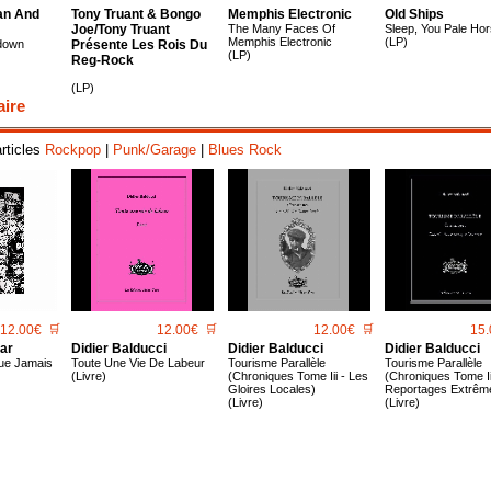
an And
Tony Truant & Bongo
Memphis Electronic
Old Ships
Joe/Tony Truant
The Many Faces Of
Sleep, You Pale Ho
Memphis Electronic
(LP)
down
Présente Les Rois Du
(LP)
Reg-Rock
(LP)
aire
articles
Rockpop
|
Punk/Garage
|
Blues Rock
12.00€
🛒
12.00€
🛒
12.00€
🛒
15.
ar
Didier Balducci
Didier Balducci
Didier Balducci
ue Jamais
Toute Une Vie De Labeur
Tourisme Parallèle
Tourisme Parallèle
(Livre)
(Chroniques Tome Iii - Les
(Chroniques Tome Ii
Gloires Locales)
Reportages Extrêm
(Livre)
(Livre)