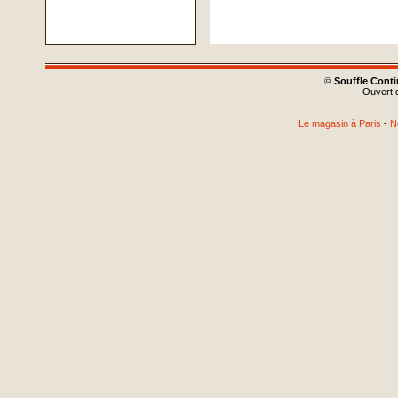
©
Souffle Cont
Ouvert d
Le magasin à Paris
-
N