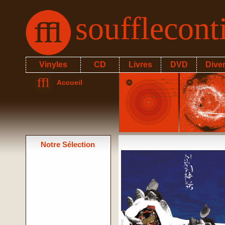
soufflecon
Vinyles
CD
Livres
DVD
Dive
Accueil
Notre Sélection