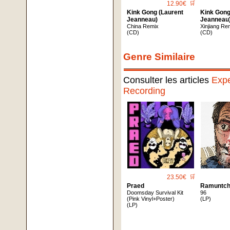
12.90€
🛒
Kink Gong (Laurent
Kink Gong
Jeanneau)
Jeanneau
China Remix
Xinjiang Re
(CD)
(CD)
Genre Similaire
Consulter les articles
Expe
Recording
23.50€
🛒
Praed
Ramuntch
Doomsday Survival Kit
96
(Pink Vinyl+Poster)
(LP)
(LP)