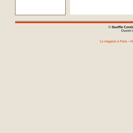
©
Souffle Cont
Ouvert d
Le magasin à Paris
-
N