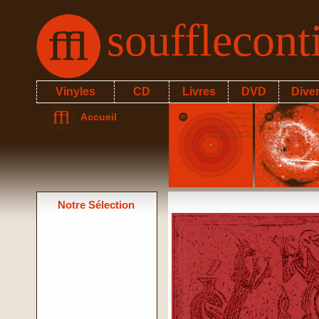
soufflecon
Vinyles
CD
Livres
DVD
Dive
Accueil
Notre Sélection