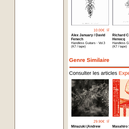
10.00€
🛒
Alex January / David
Richard C
Fenech
Henocq
Handless Guitars - Vol.3
Handless Gu
(K7 / tape)
(K7 / tape)
Genre Similaire
Consulter les articles
Expe
29.90€
🛒
Minazuki (Andrew
Masahiro