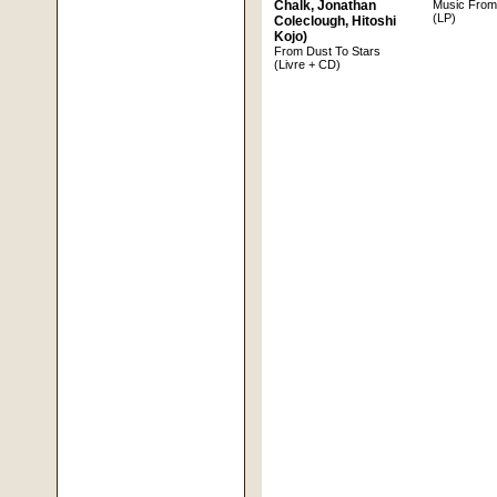
Chalk, Jonathan
Music From 
(LP)
Coleclough, Hitoshi
Kojo)
From Dust To Stars
(Livre + CD)