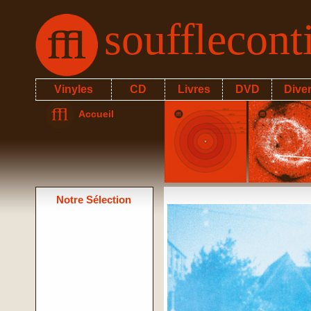
soufflecon
Vinyles
CD
Livres
DVD
Dive
Accueil
Notre Sélection