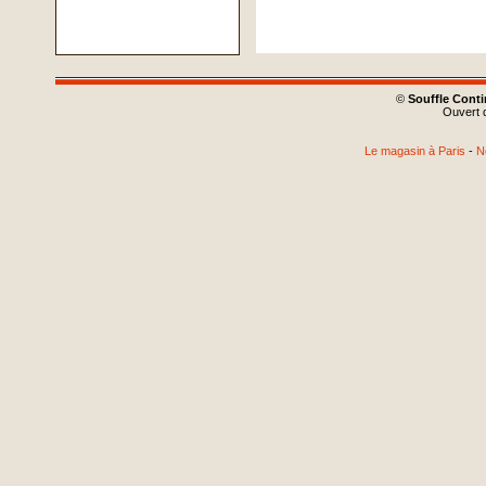
©
Souffle Cont
Ouvert d
Le magasin à Paris
-
N