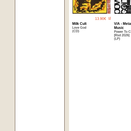
13.90€
🛒
Milk Cult
V/A - Met
Love God
Music
(CD)
Power To C
[Rsd 2026]
(LP)