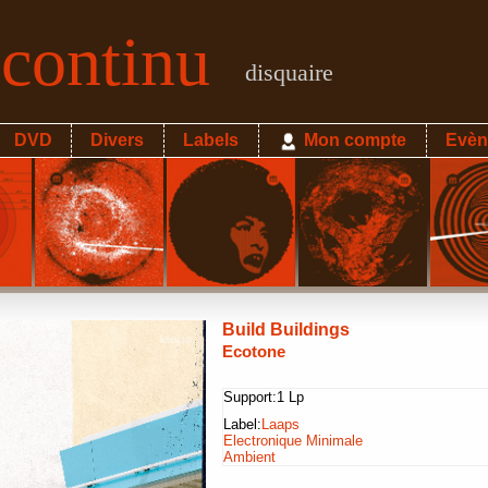
econtinu
disquaire
DVD
Divers
Labels
Mon compte
Evèn
Build Buildings
Ecotone
Support:
1 Lp
Label:
Laaps
Electronique Minimale
Ambient