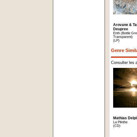
Arovane & Ta
Deupree
Enth (Bottle Gr
Transparent)
(LP)
Genre Simil
Consulter les 
Mathias Delp
La Plinthe
(CD)