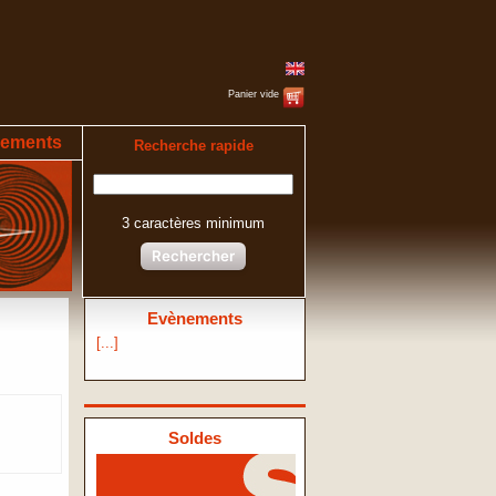
Panier vide
ements
Recherche rapide
3 caractères minimum
Rechercher
Evènements
[...]
Soldes