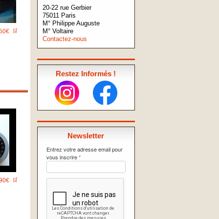
20-22 rue Gerbier
75011 Paris
M° Philippe Auguste
M° Voltaire
50€
🛒
Contactez-nous
Restez Informés !
Newsletter
Entrez votre adresse email pour
vous inscrire
*
90€
🛒