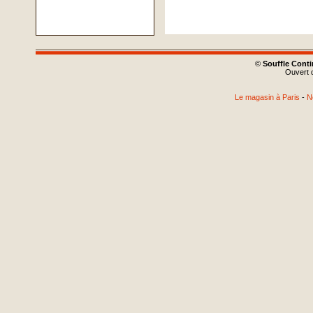
©
Souffle Cont
Ouvert d
Le magasin à Paris
-
N