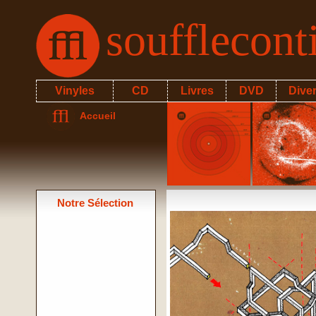
soufflecon
Vinyles
CD
Livres
DVD
Dive
Accueil
Notre Sélection