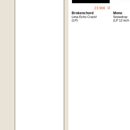
23.90€
🛒
Brokenchord
Mono
Lima Echo Crack!
Snowdrop
(LP)
(LP 12 inch