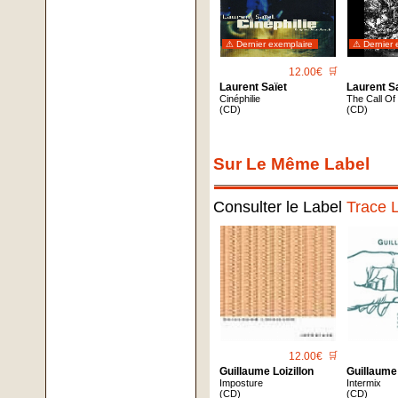
⚠ Dernier exemplaire
⚠ Dernier 
12.00€
🛒
Laurent Saïet
Laurent S
Cinéphilie
The Call Of
(CD)
(CD)
Sur Le Même Label
Consulter le Label
Trace 
12.00€
🛒
Guillaume Loizillon
Guillaume 
Imposture
Intermix
(CD)
(CD)