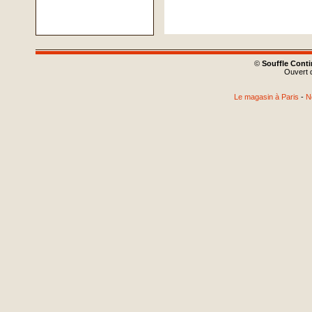
©
Souffle Cont
Ouvert d
Le magasin à Paris
-
N