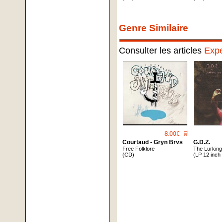
Genre Similaire
Consulter les articles
Expe
8.00€
🛒
Courtaud - Gryn Brvs
G.d.z.
Free Folklore
The Lurkin
(CD)
(LP 12 inch