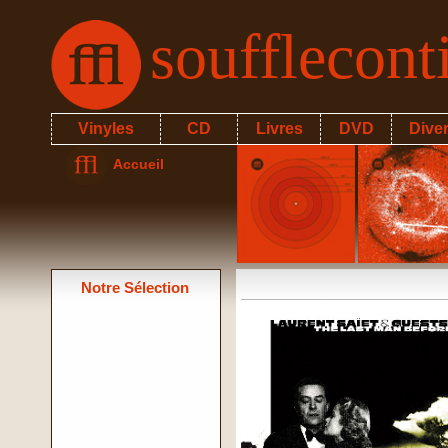
soufflecon
Vinyles
CD
Livres
DVD
Dive
Accueil
Notre Sélection