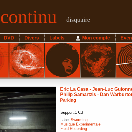
econtinu
disquaire
DVD
Divers
Labels
Mon compte
Evèn
Eric La Casa - Jean-Luc Guionne
Philip Samartzis - Dan Warburto
Parking
Support:
1 Cd
Label:
Swarming
Musique Experimentale
Field Recording