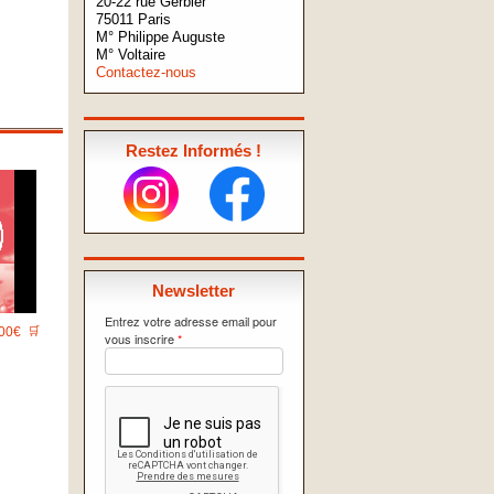
20-22 rue Gerbier
75011 Paris
M° Philippe Auguste
M° Voltaire
Contactez-nous
Restez Informés !
Newsletter
Entrez votre adresse email pour
00€
🛒
vous inscrire
*