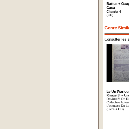
Battus + Gaug
Casa
Chantier 4
(CD)
Genre Simil
Consulter les 
Le Un (Variou
Rivage(S) – Une
De Jeu Et De Ré
Collective Autou
L'estuaire De L
(Livre + CD)