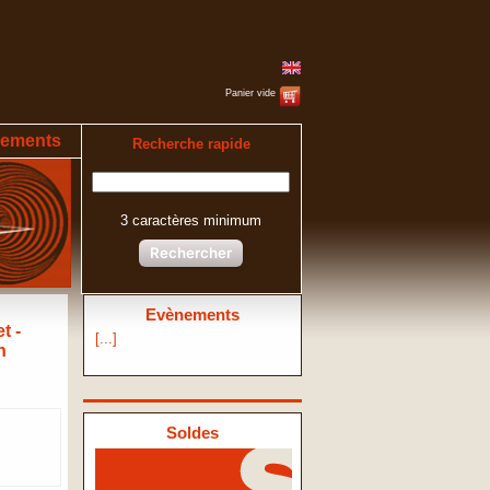
Panier vide
ements
Recherche rapide
3 caractères minimum
Rechercher
Evènements
t -
[...]
n
Soldes