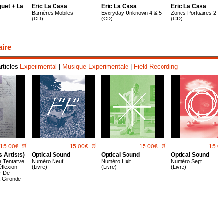
uet + La
Eric La Casa
Eric La Casa
Eric La Casa
Barri​è​res Mobiles
Everyday Unknown 4 & 5
Zones Portuaires 2
(CD)
(CD)
(CD)
aire
articles
Experimental
|
Musique Experimentale
|
Field Recording
15.00€
🛒
15.00€
🛒
15.00€
🛒
15.
s Artists)
Optical Sound
Optical Sound
Optical Sound
 Tentative
Numéro Neuf
Numéro Huit
Numéro Sept
flexion
(Livre)
(Livre)
(Livre)
r De
a Gironde